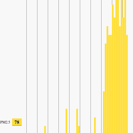
78
PM2.5