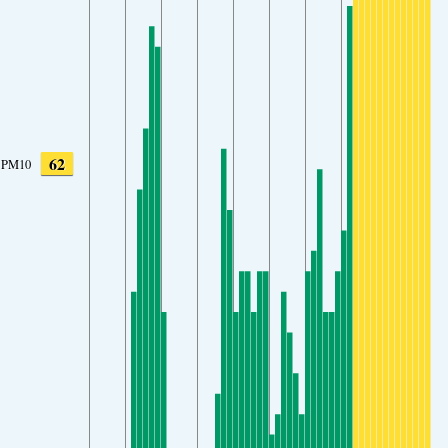
62
PM10