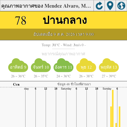
คุณภาพอากาศของ Mendez Alvaro, Madrid
78
ปานกลาง
อัปเดตเมื่อ 9 ส.ค. 2026 เวลา 9:00
31
3
Temp:
°C
- Wind:
m/s 0 -
พยากรณ์คุณภาพอากาศ
อาทิตย์ 9
จันทร์ 10
อังคาร 11
พุธ 12
พฤหัส 13
26
~
36°C
26
~
35°C
24
~
36°C
26
~
38°C
27
~
39°C
Cur
ข้อมูล 48 ชั่วโมงที่ผ่านมา