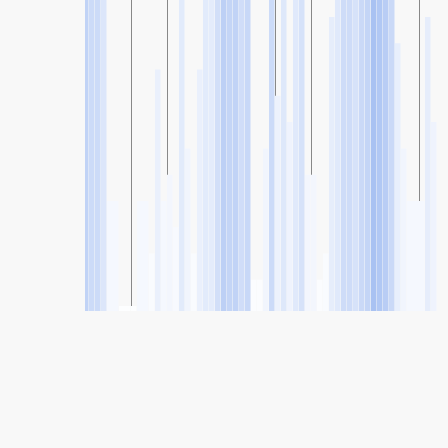
SHARE
Share: Mendez Alvaro, Madrid, Spain's Air Quality Index
55
(Moderate)