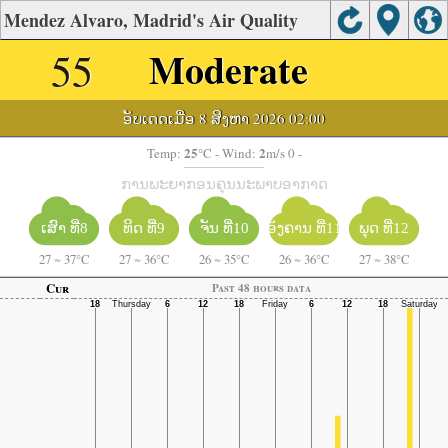
Mendez Alvaro, Madrid's Air Quality
55
Moderate
ອັບເດດເມື່ອ 8 ສິງຫາ 2026 02:00
25
2
Temp:
°C
- Wind:
m/s 0 -
ການພະຍາກອນຄຸນນະພາບອາກາດ
ຈັນ ທີ່10
ອັງຄານ ທີ່11
ເສົາ ທີ່8
ທິດ ທີ່9
ພຸດ ທີ່12
27
~
37°C
27
~
36°C
26
~
35°C
26
~
36°C
27
~
38°C
Cur
Past 48 hours data