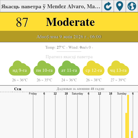
Якасць паветра ў Mendez Alvaro, Madrid
87
Moderate
Абноўлена 9 жнів 2026 г., 06:00
27
0
Temp:
°C
- Wind:
m/s 0 -
Прагноз якасці паветра
нд 9-га
пн 10-га
ат 11-га
ср 12-га
чц 13-га
26
~
36°C
26
~
35°C
24
~
36°C
26
~
38°C
27
~
39°C
Cur
Дадзеныя за апошнія 48 гадзін