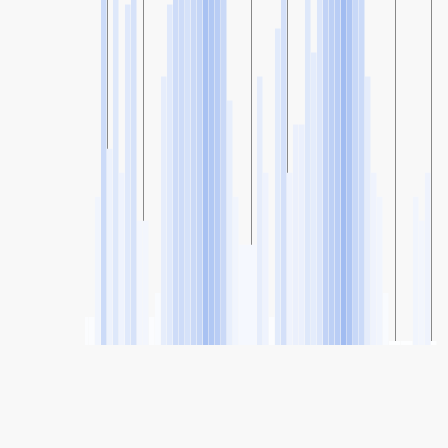
SHARE
Share: Індэкс якасці паветра Mendez Alvaro, Madrid, Spain