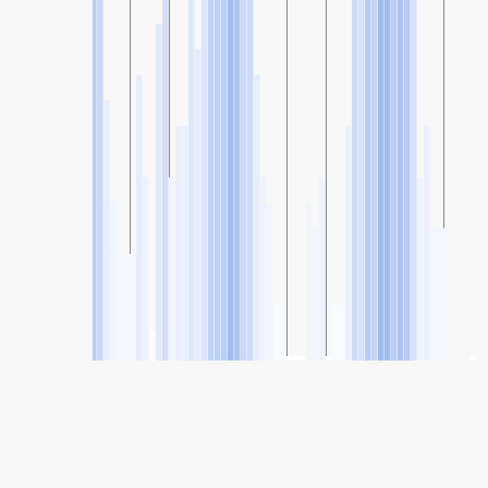
SHARE
Share: Индекс квалитета ваздуха компаније Castellana,