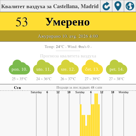
Квалитет ваздуха за Castellana, Madrid
53
Умерено
Ажурирано 10. avg. 2026 4:00
24
0
Temp:
°C
- Wind:
m/s 0 -
Прогноза квалитета ваздуха
pon. 10.
uto. 11.
sre. 12.
čet. 13.
pet. 14.
25
~
35°C
24
~
36°C
26
~
37°C
27
~
39°C
27
~
38°C
Cur
Подаци за последњих 48 сати