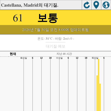
Castellana, Madrid의 대기질.
보통
61
2026년 7월 30일 오전 8:00에 업데이트됨
31
2
온도:
°C
- 바람:
m/s 0 -
대기질 예보
현재
지난 48 시간