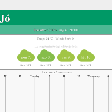
Jó
Frissítve: 2026. aug 6. 20:00
31
3
Temp:
°C
- Wind:
m/s 0 -
Levegőminőségi előrejelzés
pén 7.
szo 8.
vas 9.
hét 10.
26
~
38°C
26
~
37°C
26
~
36°C
26
~
36°C
Az elmúlt 5 nap adatai