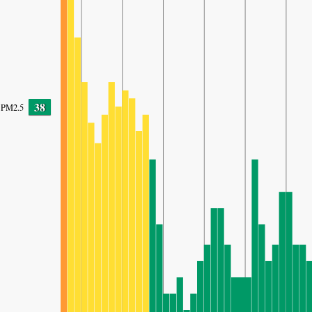
38
PM2.5