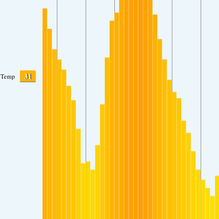
31
Temp