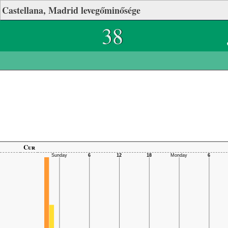
Castellana, Madrid levegőminősége
38
Cur