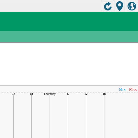
Min
Max