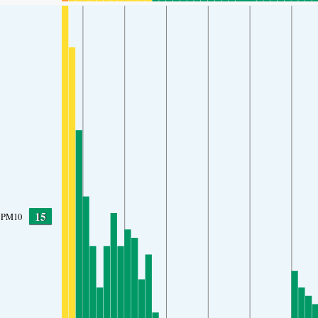
15
PM10