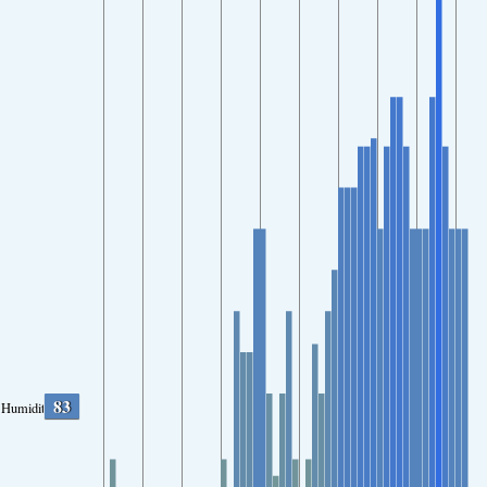
83
Humidity