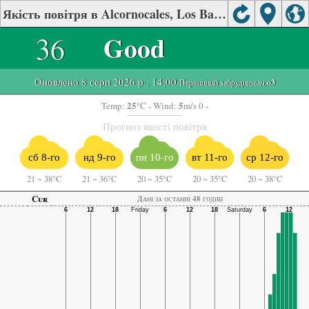
Якість повітря в Alcornocales, Los Barrios
36
Good
Оновлено 8 серп 2026 р., 14:00
-Первинний забруднювач:
o3
25
5
Temp:
°C
- Wind:
m/s 0 -
Прогноз якості повітря
сб 8-го
нд 9-го
пн 10-го
вт 11-го
ср 12-го
21
~
38°C
21
~
36°C
20
~
35°C
20
~
35°C
20
~
38°C
Cur
Дані за останні 48 годин