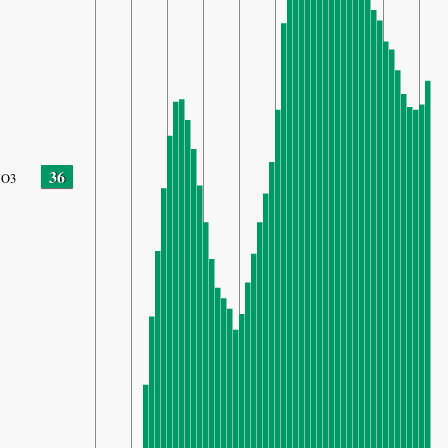
36
O3