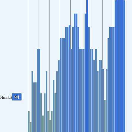
94
Humidity