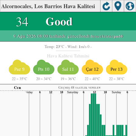
Alcornocales, Los Barrios Hava Kalitesi
34
Good
9 Ağu 2026 08:00 tarihinde güncellendi
-Birincil kirletici:
pm10
23
1
Temp:
°C
- Wind:
m/s 0 -
Hava Kalitesi Tahmini
Paz 9
Pts 10
Sal 11
Çar 12
Per 13
22
~
35°C
20
~
34°C
19
~
36°C
22
~
40°C
22
~
38°C
Cur
Geçmiş 48 saatlik veriler