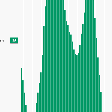
25
O3