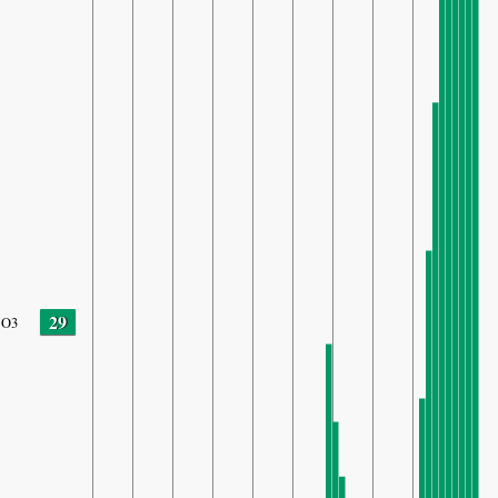
29
O3