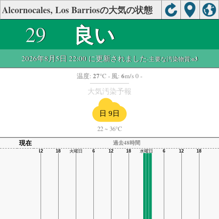
Alcornocales, Los Barriosの大気の状態
良い
29
2026年8月5日 22:00 に更新されました
-主要な汚染物質:
o3
27
6
温度:
°C
- 風:
m/s 0 -
大気汚染予報
日 9日
22
~
36°C
現在
過去48時間