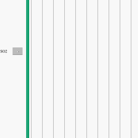
-
SO2