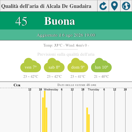
Qualità dell'aria di Alcala De Guadaira
45
Buona
Aggiornato il 6 ago 2026 19:00
33
6
Temp:
°C
- Wind:
m/s 0 -
Previsioni sulla qualità dell'aria
ven 7º
sab 8º
dom 9º
lun 10º
23
~
42°C
23
~
42°C
23
~
41°C
21
~
40°C
Cur
Dati delle ultime 48 ore