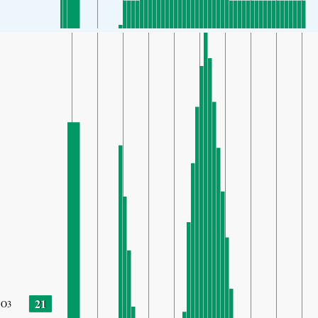
21
O3