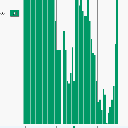
31
O3