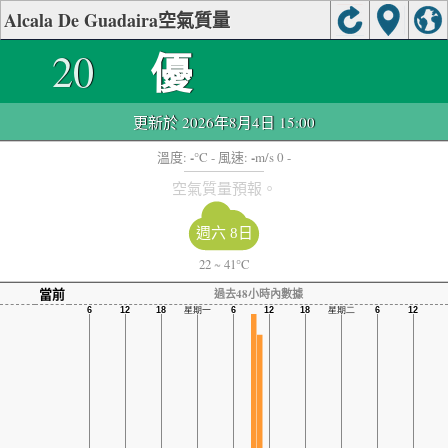
Alcala De Guadaira空氣質量
優
20
更新於 2026年8月4日 15:00
-
-
溫度:
°C
- 風速:
m/s 0 -
空氣質量預報。
週六 8日
22
~
41°C
當前
過去48小時內數據