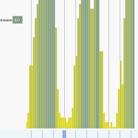
60
влажность