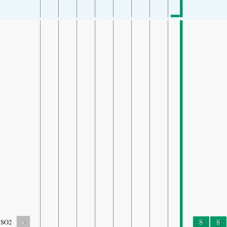
-
8
8
SO2