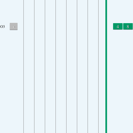
-
4
8
O3