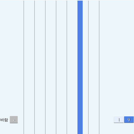
-
1
9
바람