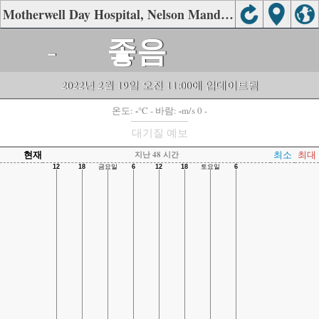
Motherwell Day Hospital, Nelson Mandela Bay Metro의 대기질.
좋음
-
2022년 2월 19일 오전 11:00에 업데이트됨
-
-
온도:
°C
- 바람:
m/s 0 -
대기질 예보
현재
최소
최대
지난 48 시간