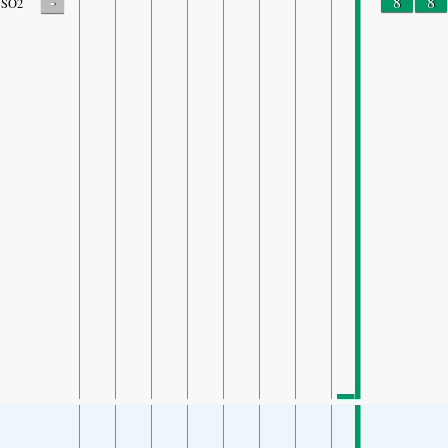
-
8
8
SO2