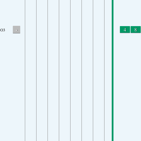
-
4
8
O3