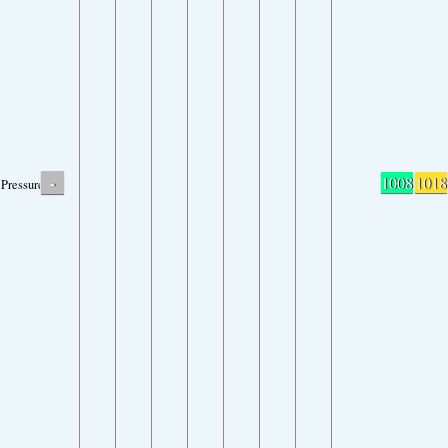
-
1008
1018
Pressure