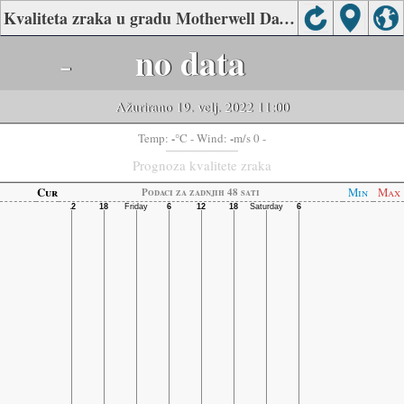
Kvaliteta zraka u gradu Motherwell Day Hospital, Nelson Mandela Bay Metro
-
no data
Ažurirano 19. velj. 2022 11:00
-
-
Temp:
°C
- Wind:
m/s 0 -
Prognoza kvalitete zraka
Cur
Min
Max
Podaci za zadnjih 48 sati