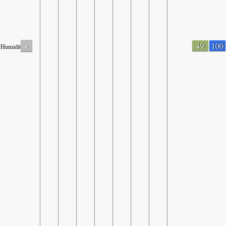
-
49
100
Humidity