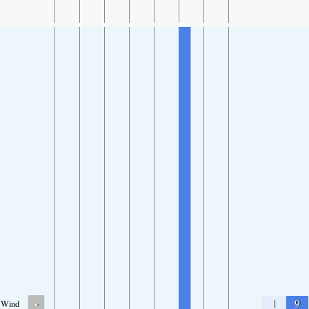
-
1
9
Wind