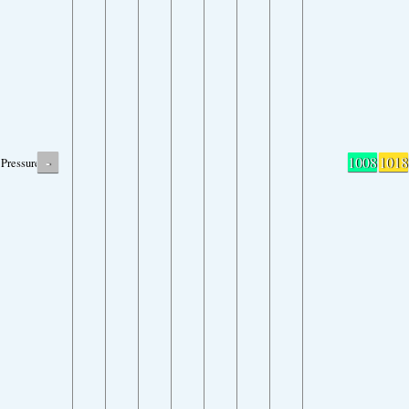
-
1008
1018
Pressure