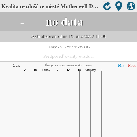
Kvalita ovzduší ve městě Motherwell Day Hospital, Nelson Mandela Bay Metro
-
no data
Aktualizováno dne 19. úno 2022 11:00
-
-
Temp:
°C
- Wind:
m/s 0 -
Předpověď kvality ovzduší
Cur
Min
Max
Údaje za posledních 48 hodin