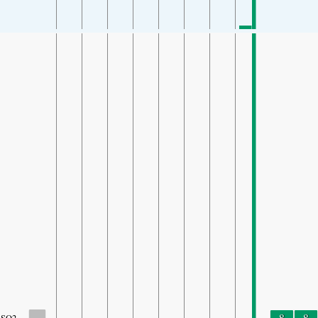
-
8
8