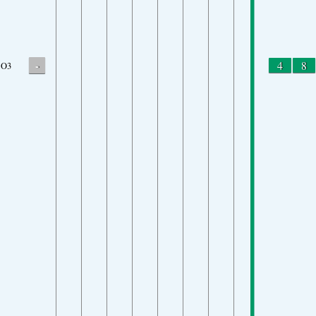
-
4
8
O3