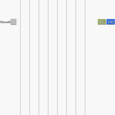
-
49
100
Humidity