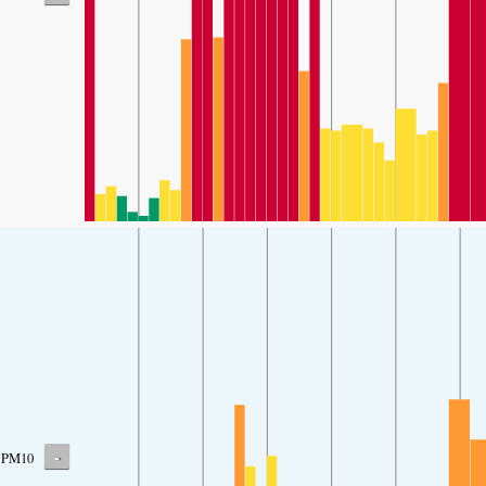
-
PM10