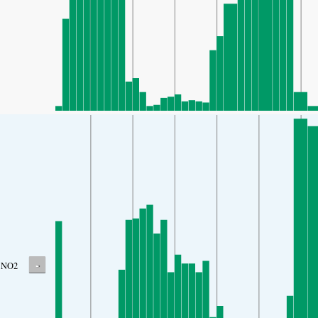
-
NO2