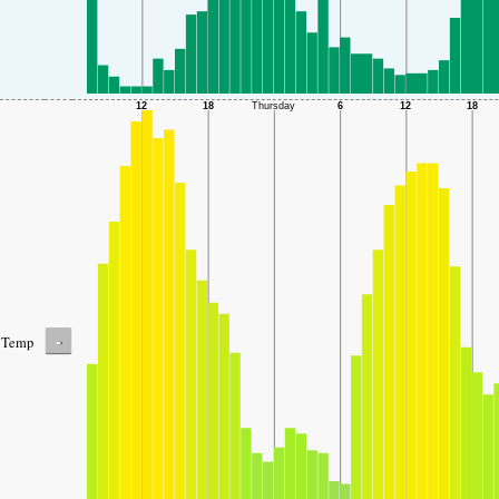
-
Temp