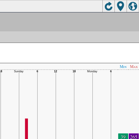
Min
Max
39
265