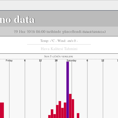
no data
29 Haz 2026 06:00 tarihinde güncellendi
-Birincil kirletici:
o3
-
-
Temp:
°C
- Wind:
m/s 0 -
Hava Kalitesi Tahmini
Son 5 günün verileri