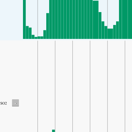
-
SO2