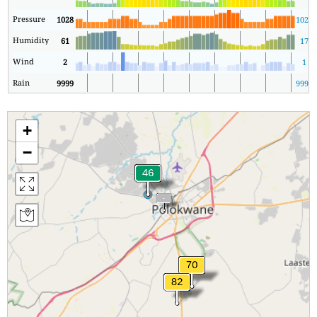
Pressure
1028
1025
Humidity
61
17
Wind
2
1
Rain
9999
9999
+
−