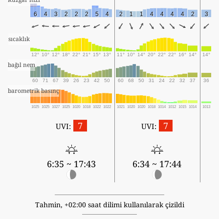
6
4
3
2
2
2
5
4
2
1
1
4
4
4
4
2
3
sıcaklık
12°
10°
12°
18°
22°
21°
15°
13°
11°
10°
14°
20°
22°
22°
16°
14°
14°
bağıl nem
60
71
67
39
26
23
42
50
60
68
50
31
24
22
32
37
36
barometrik basınç
1025
1025
1027
1025
1020
1018
1022
1022
1021
1020
1020
1018
1014
1012
1015
1014
1013
7
7
UVI:
UVI:
6:35 ~ 17:43
6:34 ~ 17:44
Tahmin, +02:00 saat dilimi kullanılarak çizildi