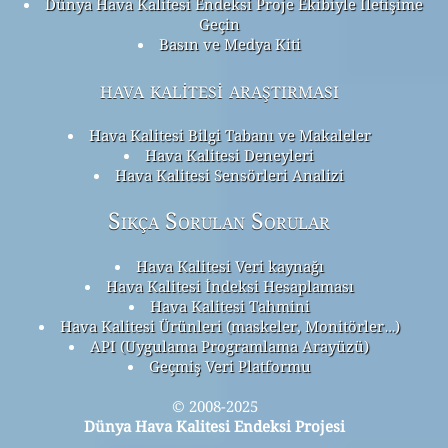
Dünya Hava Kalitesi Endeksi Proje Ekibiyle İletişime
Geçin
Basın ve Medya Kiti
hava kalitesi araştırması
Hava Kalitesi Bilgi Tabanı ve Makaleler
Hava Kalitesi Deneyleri
Hava Kalitesi Sensörleri Analizi
Sıkça Sorulan Sorular
Hava Kalitesi Veri kaynağı
Hava Kalitesi İndeksi Hesaplaması
Hava Kalitesi Tahmini
Hava Kalitesi Ürünleri (maskeler, Monitörler…)
API (Uygulama Programlama Arayüzü)
Geçmiş Veri Platformu
© 2008-2025
Dünya Hava Kalitesi Endeksi Projesi