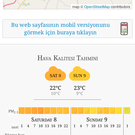
map ©
OpenStreetMap
contributors
Bu web sayfasının mobil versiyonunu
görmek için buraya tıklayın
Hava Kalitesi Tahmini
SAT 8
SUN 9
22°C
23°C
10°C
9°C
PM
2.5
Saturday 8
Sunday 9
1
4
7
10
13
16
19
22
1
4
7
10
13
16
19
22
1
saat
Rüzgar hızı