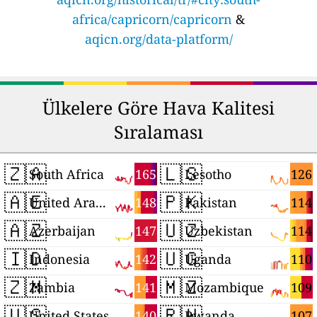
africa/capricorn/capricorn
&
aqicn.org/data-platform/
Ülkelere Göre Hava Kalitesi
Sıralaması
🇿🇦
🇱🇸
165
126
South Africa
Lesotho
🇦🇪
🇵🇰
148
114
United Arab Emirates
Pakistan
🇦🇿
🇺🇿
147
114
Azerbaijan
Uzbekistan
🇮🇩
🇺🇬
142
110
Indonesia
Uganda
🇿🇲
🇲🇿
141
109
Zambia
Mozambique
🇺🇸
🇷🇼
140
107
United States
Rwanda