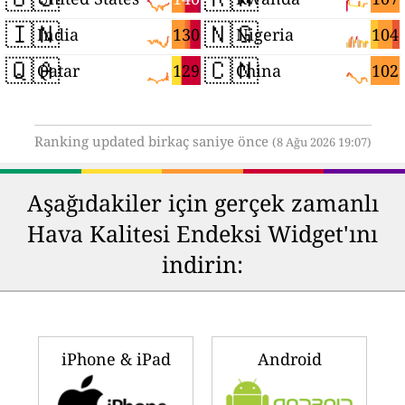
🇮🇳
🇳🇬
130
104
India
Nigeria
🇶🇦
🇨🇳
129
102
Qatar
China
Ranking updated birkaç saniye önce
(8 Ağu 2026 19:07)
Aşağıdakiler için gerçek zamanlı
Hava Kalitesi Endeksi Widget'ını
indirin:
iPhone & iPad
Android