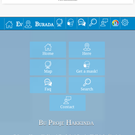
Ev
Burada
Home
Here
Map
Get a mask!
Faq
Search
Contact
Bu Proje Hakkında