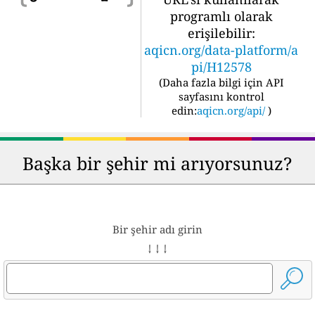
programlı olarak
erişilebilir:
aqicn.org/data-platform/a
pi/H12578
(
Daha fazla bilgi için API
sayfasını kontrol
edin:
aqicn.org/api/
)
Başka bir şehir mi arıyorsunuz?
Bir şehir adı girin
↓ ↓ ↓