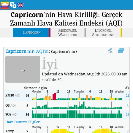
Capricorn
'nin Hava Kirliliği: Gerçek
Zamanlı Hava Kalitesi Endeksi (AQI)
Mokopane,
Dilokong,
Capricorn
Waterberg
Sekhukhune
Capricorn
'nin AQI'si
:
Capricorn'nin Gerçek Zamanlı Hava Kalitesi End
İyi
-
Updated on Wednesday, Aug 5th 2026, 00:00 am
sıcaklık:
-
°C
akım
son 2 gün
dk.
PM10
46
21
AQI
O3
5
3
AQI
SO2
36
36
AQI
Hava Durumu Bilgileri
Temp
7
3