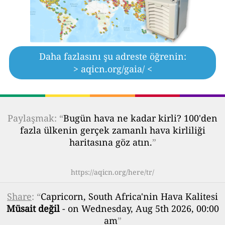
Daha fazlasını şu adreste öğrenin:
> aqicn.org/gaia/ <
Paylaşmak: “
Bugün hava ne kadar kirli? 100'den
fazla ülkenin gerçek zamanlı hava kirliliği
haritasına göz atın.
”
https://aqicn.org/here/tr/
Share
: “
Capricorn, South Africa'nin Hava Kalitesi
Müsait değil
- on Wednesday, Aug 5th 2026, 00:00
am
”