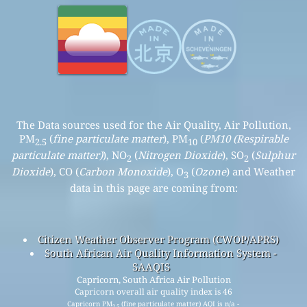
The Data sources used for the Air Quality, Air Pollution,
PM
(
fine particulate matter
), PM
(
PM10 (Respirable
2.5
10
particulate matter)
), NO
(
Nitrogen Dioxide
), SO
(
Sulphur
2
2
Dioxide
), CO (
Carbon Monoxide
), O
(
Ozone
) and Weather
3
data in this page are coming from:
Citizen Weather Observer Program (CWOP/APRS)
South African Air Quality Information System -
SAAQIS
Capricorn, South Africa Air Pollution
Capricorn overall air quality index is 46
Capricorn PM
(fine particulate matter) AQI is n/a -
2.5