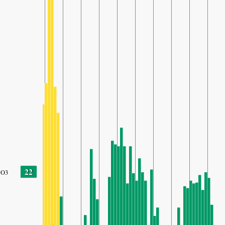
22
O3