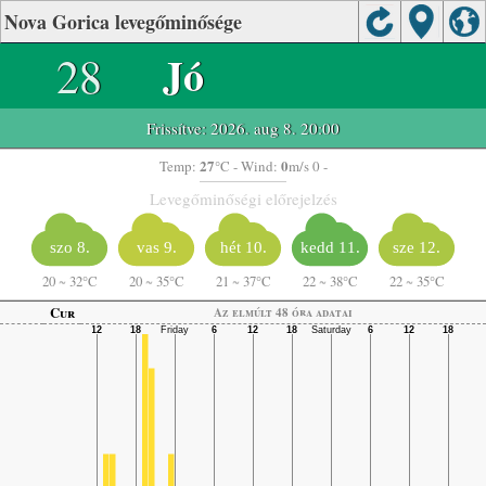
Nova Gorica levegőminősége
28
Jó
Frissítve: 2026. aug 8. 20:00
27
0
Temp:
°C
- Wind:
m/s 0 -
Levegőminőségi előrejelzés
szo 8.
vas 9.
hét 10.
kedd 11.
sze 12.
20
~
32°C
20
~
35°C
21
~
37°C
22
~
38°C
22
~
35°C
Cur
Az elmúlt 48 óra adatai