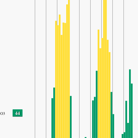
44
O3