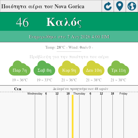
Ποιότητα αέρα του Nova Gorica
46
Καλός
Ενημερώθηκε στις 7 Αυγ 2026 4:00 ΠΜ
28
0
Temp:
°C
- Wind:
m/s 0 -
Πρόβλεψη για την ποιότητα του αέρα
Παρ 7η
Σαβ 8η
Κυρ 9η
Δευ 10η
Τρι 11η
19
~
36°C
19
~
33°C
21
~
36°C
21
~
38°C
21
~
38°C
Cur
Δεδομένα προηγούμενων 48 ωρών