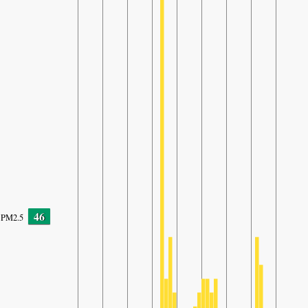
46
PM2.5