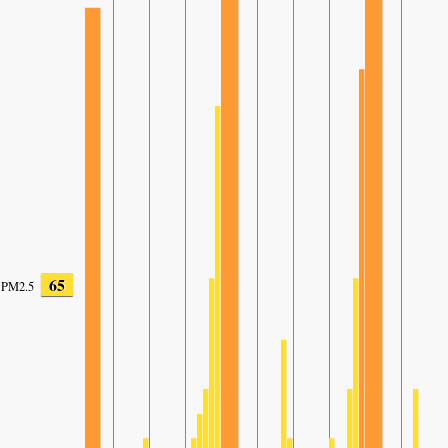
65
PM2.5