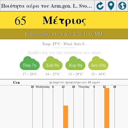
Ποιότητα αέρα του Arm.gen. L. Svobodu, Presov
65
Μέτριος
Ενημερώθηκε στις 6 Αυγ 2026 11:00 ΜΜ
27
3
Temp:
°C
- Wind:
m/s 0 -
Πρόβλεψη για την ποιότητα του αέρα
Παρ 7η
Σαβ 8η
Κυρ 9η
Δευ 10η
17
~
28°C
14
~
27°C
13
~
29°C
15
~
34°C
Cur
Δεδομένα προηγούμενων 48 ωρών