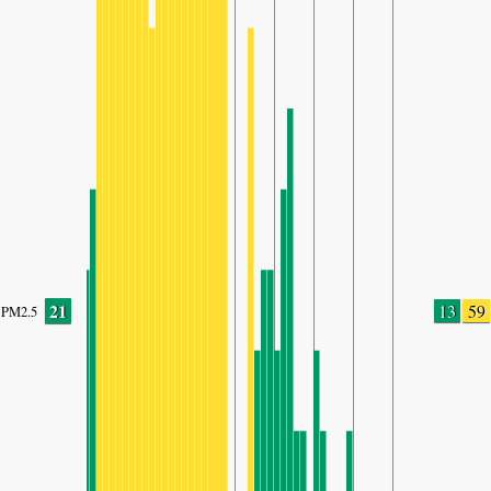
21
13
59
PM2.5