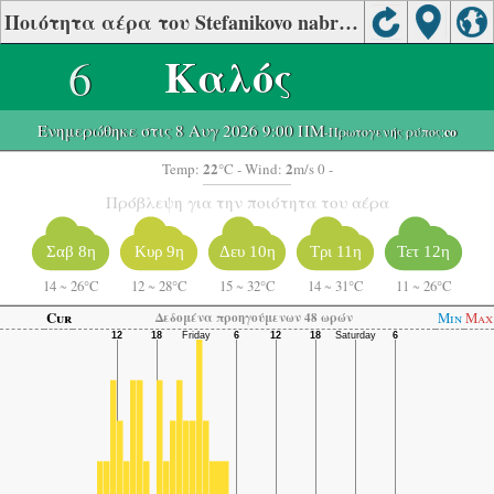
Ποιότητα αέρα του Stefanikovo nabrezie, Banska Bystrica
6
Καλός
Ενημερώθηκε στις 8 Αυγ 2026 9:00 ΠΜ
-Πρωτογενής ρύπος:
co
22
2
Temp:
°C
- Wind:
m/s 0 -
Πρόβλεψη για την ποιότητα του αέρα
Σαβ 8η
Κυρ 9η
Δευ 10η
Τρι 11η
Τετ 12η
14
~
26°C
12
~
28°C
15
~
32°C
14
~
31°C
11
~
26°C
Cur
Min
Max
Δεδομένα προηγούμενων 48 ωρών