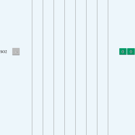
-
0
0
SO2