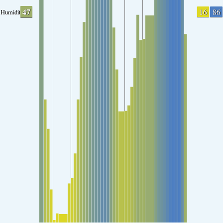
47
16
86
Humidity