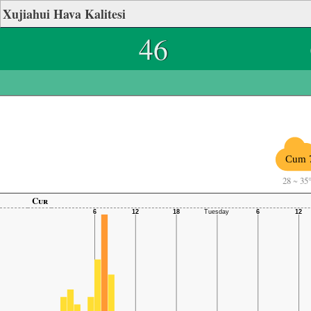
Xujiahui Hava Kalitesi
46
Cum 
28
~
35
Cur