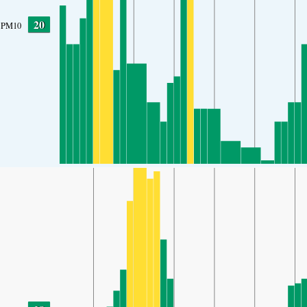
20
PM10