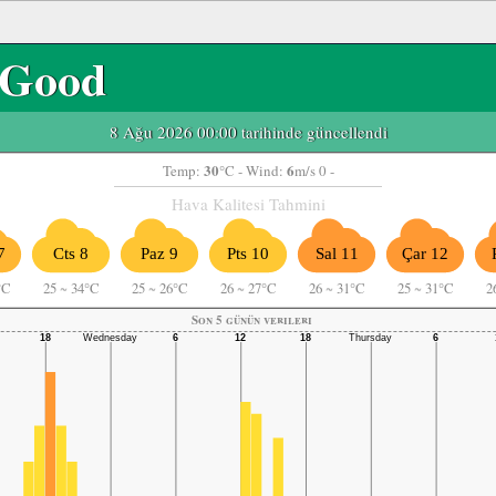
Good
8 Ağu 2026 00:00 tarihinde güncellendi
30
6
Temp:
°C
- Wind:
m/s 0 -
Hava Kalitesi Tahmini
7
Cts 8
Paz 9
Pts 10
Sal 11
Çar 12
°C
25
~
34°C
25
~
26°C
26
~
27°C
26
~
31°C
25
~
31°C
2
Son 5 günün verileri