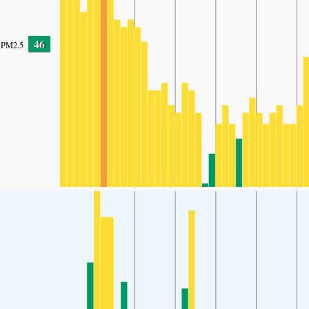
46
PM2.5