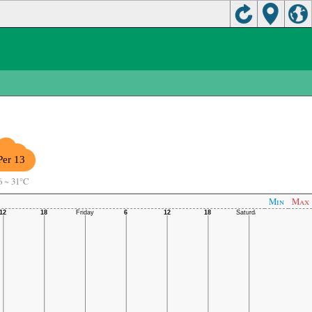
Per 13
6
~
31°C
Min
Max