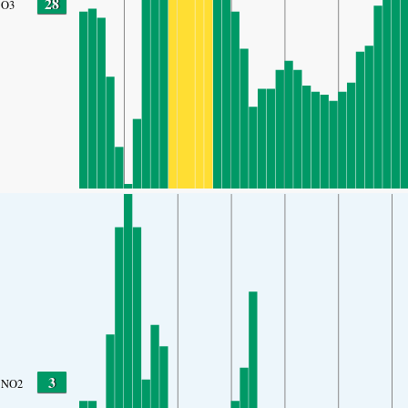
28
O3
3
NO2