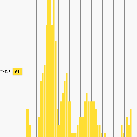
61
PM2.5