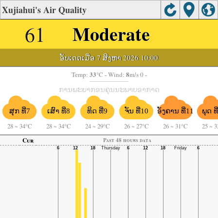
Xujiahui's Air Quality
61
Moderate
ອັບເດດເມື່ອ 7 ສິງຫາ 2026 10:00
33
8
Temp:
°C
- Wind:
m/s 0 -
ການພະຍາກອນຄຸນນະພາບອາກາດ
ຈັນ ທີ່10
ອັງຄານ ທີ່11
ສຸກ ທີ່7
ເສົາ ທີ່8
ທິດ ທີ່9
ພຸດ ທ
28
~
34°C
28
~
34°C
24
~
29°C
26
~
27°C
26
~
31°C
25
~
3
Cur
Past 48 hours data