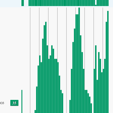
35
O3