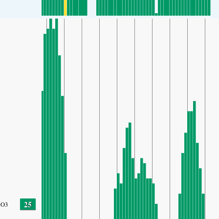
25
O3