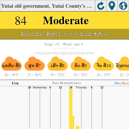
Yutai old government, Yutai County's Air Quality
84
Moderate
ອັບເດດເມື່ອ 6 ສິງຫາ 2026 16:00
-ມົນລະພິດຂັ້ນຕົ້ນ:
o3
-
-
Temp:
°C
- Wind:
m/s 0 -
ການພະຍາກອນຄຸນນະພາບອາກາດ
ພະຫັດ ທີ່6
ຈັນ ທີ່10
ອັງຄານ 
ສຸກ ທີ່7
ເສົາ ທີ່8
ທິດ ທີ່9
26
~
36°C
23
~
36°C
19
~
32°C
23
~
32°C
24
~
33°C
22
~
2
Cur
Min
Max
Past 48 hours data