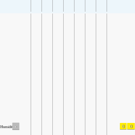
-
0
0
Humidity