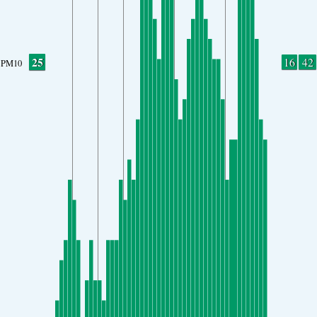
25
16
42
PM10