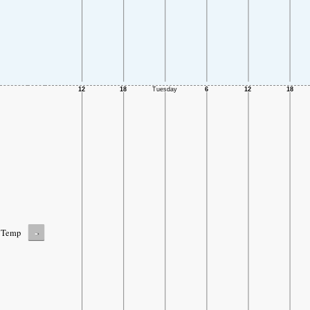
-
Temp