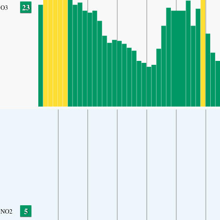
23
O3
5
NO2