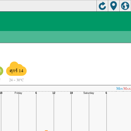
3
ศุกร์ 14
C
24
~
30°C
Min
Max