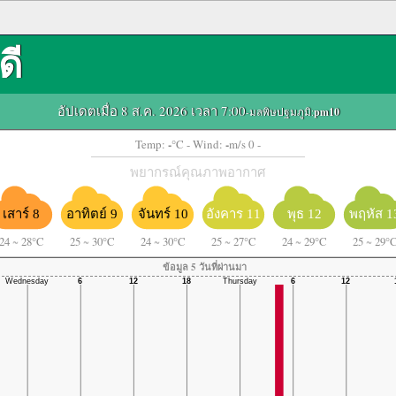
ดี
อัปเดตเมื่อ 8 ส.ค. 2026 เวลา 7:00
-มลพิษปฐมภูมิ:
pm10
-
-
Temp:
°C
- Wind:
m/s 0 -
พยากรณ์คุณภาพอากาศ
เสาร์ 8
อาทิตย์ 9
จันทร์ 10
อังคาร 11
พุธ 12
พฤหัส 1
24
~
28°C
25
~
30°C
24
~
30°C
25
~
27°C
24
~
29°C
25
~
29°
ข้อมูล 5 วันที่ผ่านมา