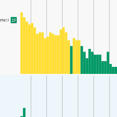
25
PM2.5