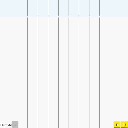
-
0
0
Humidity