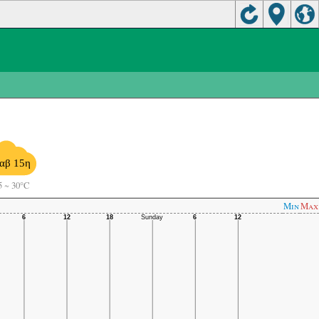
αβ 15η
5
~
30°C
Min
Max