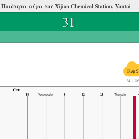
Ποιότητα αέρα του Xijiao Chemical Station, Yantai
31
Κυρ 9
24
~
30
Cur