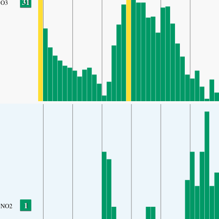
31
O3
1
NO2