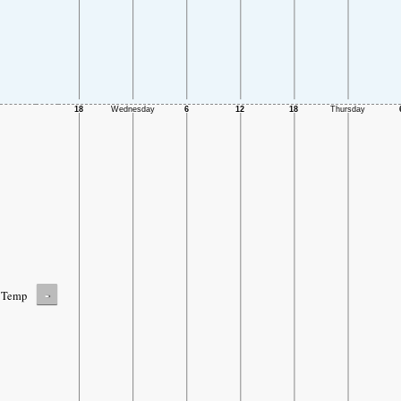
-
Temp