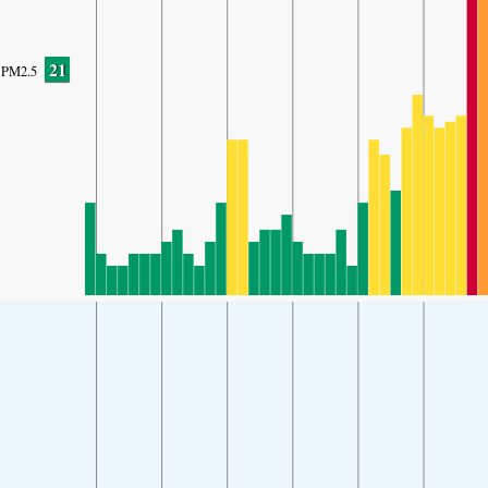
21
PM2.5