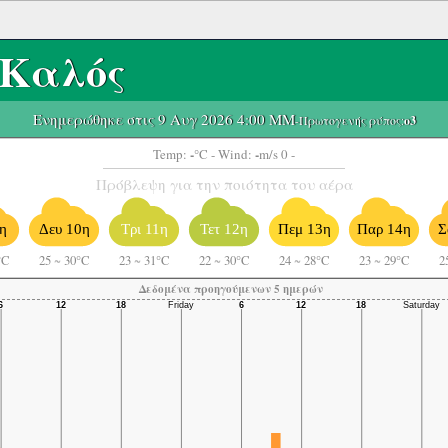
Καλός
Ενημερώθηκε στις 9 Αυγ 2026 4:00 ΜΜ
-Πρωτογενής ρύπος:
o3
-
-
Temp:
°C
- Wind:
m/s 0 -
Πρόβλεψη για την ποιότητα του αέρα
η
Δευ 10η
Τρι 11η
Τετ 12η
Πεμ 13η
Παρ 14η
Σ
°C
25
~
30°C
23
~
31°C
22
~
30°C
24
~
28°C
23
~
29°C
2
Δεδομένα προηγούμενων 5 ημερών