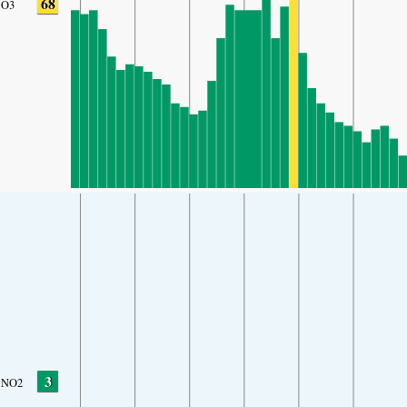
68
O3
3
NO2