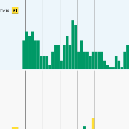
51
PM10