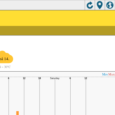
pá 14.
4
~
30°C
Min
Max