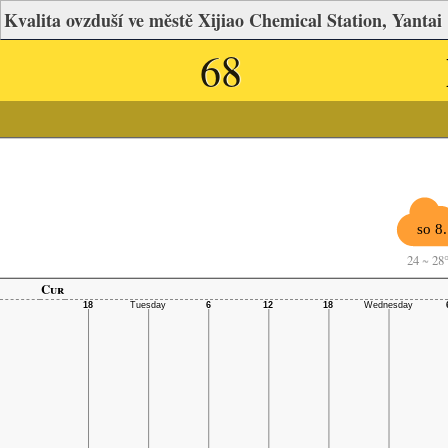
Kvalita ovzduší ve městě Xijiao Chemical Station, Yantai
68
so 8.
24
~
28
Cur