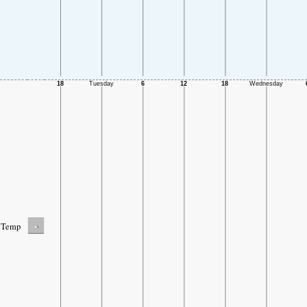
-
Temp