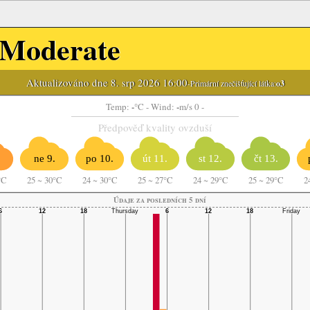
Moderate
Aktualizováno dne 8. srp 2026 16:00
-Primární znečišťující látka:
o3
-
-
Temp:
°C
- Wind:
m/s 0 -
Předpověď kvality ovzduší
ne 9.
po 10.
út 11.
st 12.
čt 13.
°C
25
~
30°C
24
~
30°C
25
~
27°C
24
~
29°C
25
~
29°C
2
Údaje za posledních 5 dní