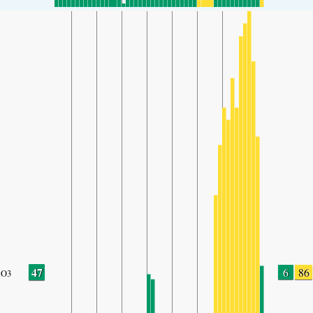
47
6
86
O3