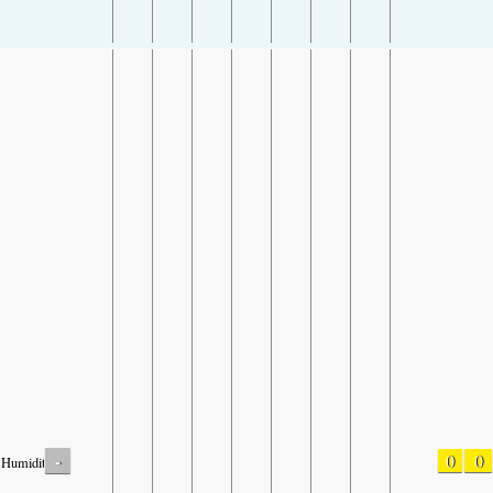
-
0
0
Humidity