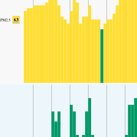
63
PM2.5