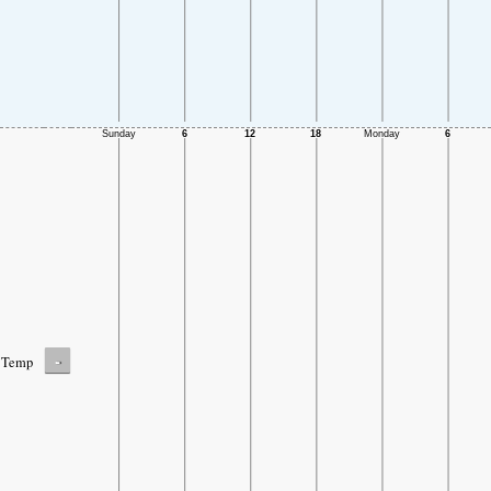
-
Temp