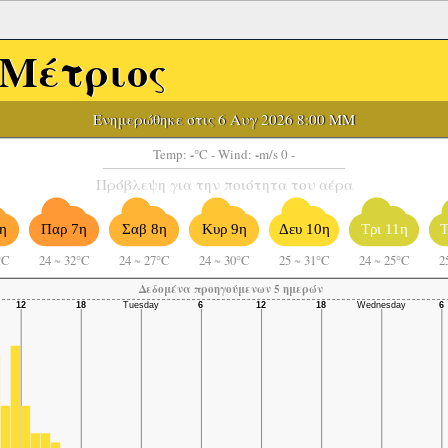
Μέτριος
Ενημερώθηκε στις 6 Αυγ 2026 8:00 ΜΜ
-
-
Temp:
°C
- Wind:
m/s 0 -
Πρόβλεψη για την ποιότητα του αέρα
η
Παρ 7η
Σαβ 8η
Κυρ 9η
Δευ 10η
Τρι 11η
Τ
°C
24
~
32°C
24
~
27°C
24
~
30°C
25
~
31°C
24
~
25°C
2
Δεδομένα προηγούμενων 5 ημερών