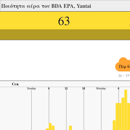
Ποιότητα αέρα του BDA EPA, Yantai
63
Πεμ 6
26
~
33
Cur