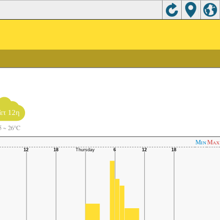
ετ 12η
5
~
26°C
Min
Max