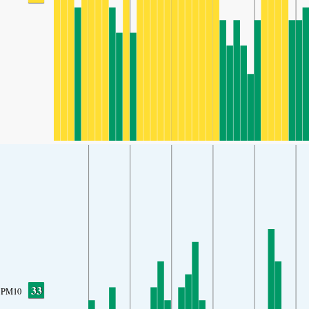
33
PM10