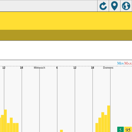
Min
Max
5
95