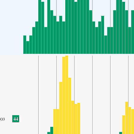
44
O3