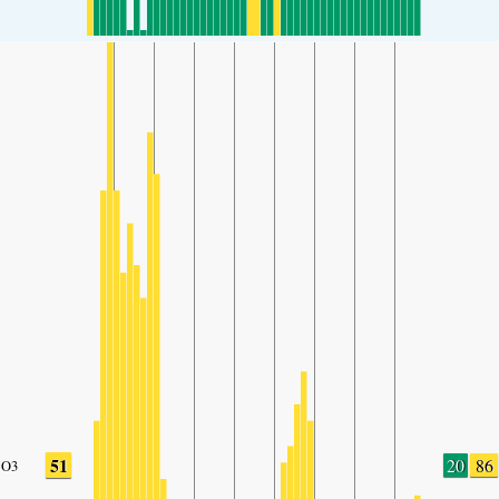
51
20
86
O3