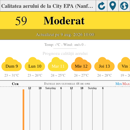
Calitatea aerului de la City EPA (Nanfang), Linyi
59
Moderat
Actualizat pe 9 aug. 2026 10:00
-
-
Temp:
°C
- Wind:
m/s 0 -
Prognoza calității aerului
Dum 9
Lun 10
Mar 11
Mie 12
Joi 13
Vin 
23
~
31°C
23
~
26°C
24
~
25°C
24
~
27°C
24
~
28°C
19
~
2
Cur
Min
Max
Datele din ultimele 48 de ore