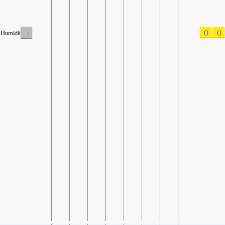
-
0
0
Humidity