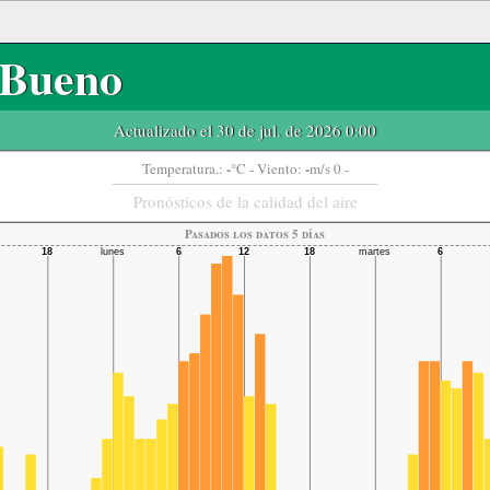
Bueno
Actualizado el 30 de jul. de 2026 0:00
-
-
Temperatura.:
°C
- Viento:
m/s 0 -
Pronósticos de la calidad del aire
Pasados ​​los datos 5 días