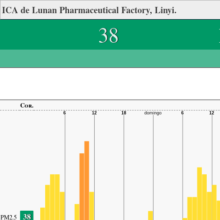
ICA de Lunan Pharmaceutical Factory, Linyi.
38
Cor.
38
PM2.5