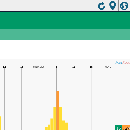
Min
Max
13
129