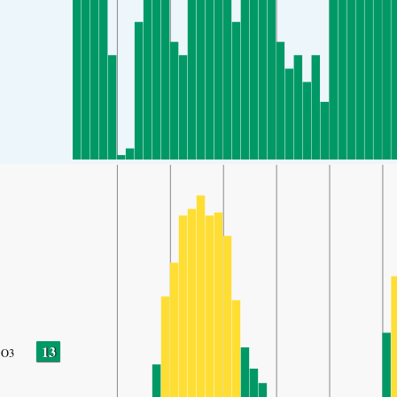
13
O3