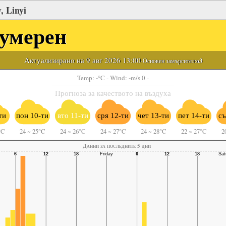
, Linyi
умерен
Актуализирано на 9 авг 2026 13:00
-Основен замърсител:
o3
-
-
Temp:
°C
- Wind:
m/s 0 -
Прогноза за качеството на въздуха
ти
пон 10-ти
вто 11-ти
сря 12-ти
чет 13-ти
пет 14-ти
съ
°C
24
~
25°C
24
~
26°C
24
~
27°C
24
~
28°C
22
~
27°C
2
Данни за последните 5 дни