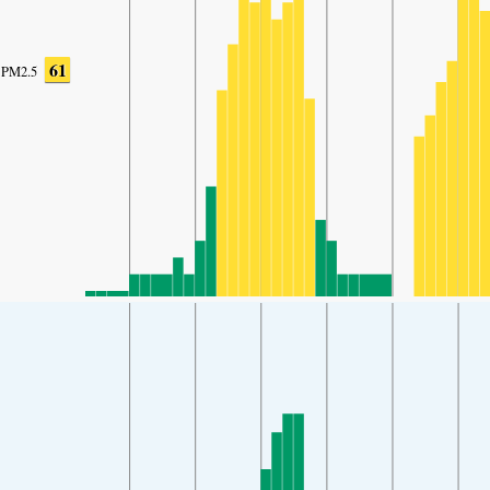
61
PM2.5