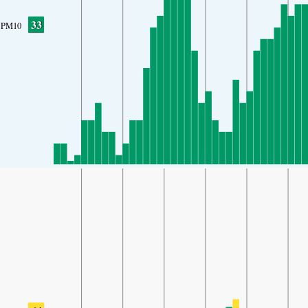
33
PM10