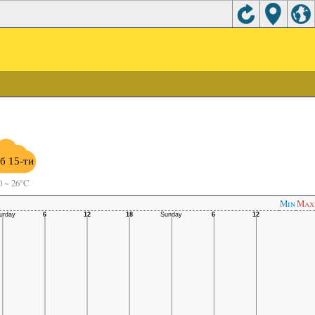
б 15-ти
0
~
26°C
Min
Max