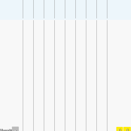
-
0
0
Humidity