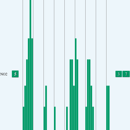
5
3
7
NO2