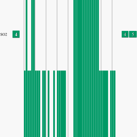
4
4
5
SO2