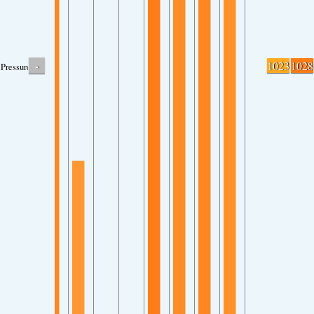
-
1023
1028
Pressure