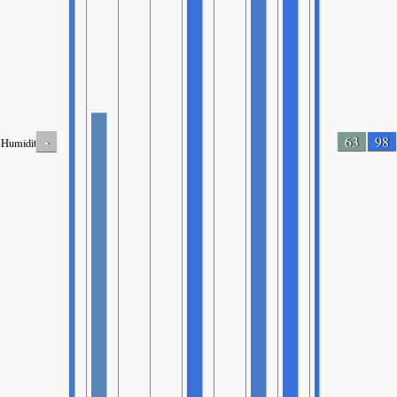
-
63
98
Humidity