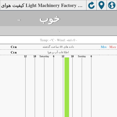
کیفیت هوای Light Machinery Factory No. 2, Liaocheng
-
خوب
-
-
-
Temp:
°C
- Wind:
m/s 0 -
Cur
Min
Max
داده های 48 ساعت گذشته
Cur
اطلاعات آب و هوا