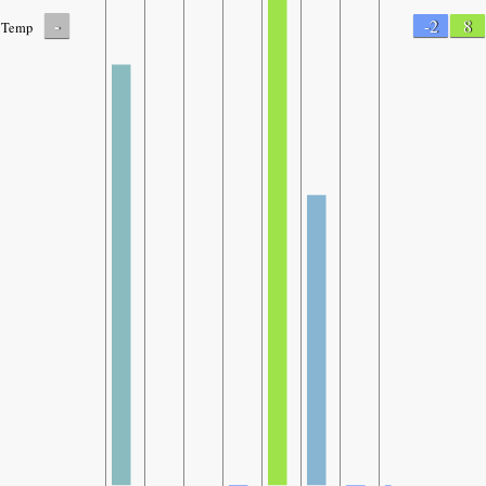
-
-2
8
Temp