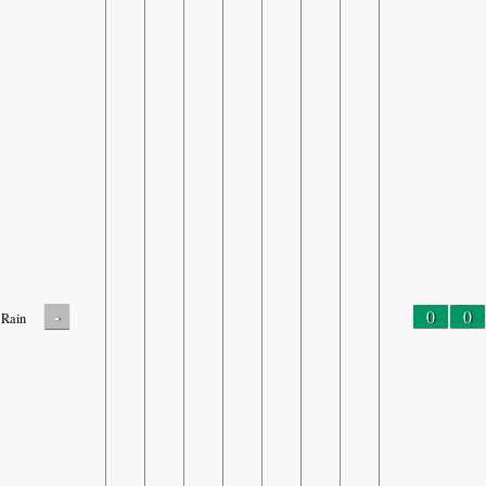
-
0
0
Rain