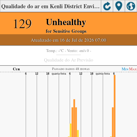
Qualidade do ar em Kenli District Environmental Protection Bureau, Kenli District
129
Unhealthy
for Sensitive Groups
Atualizado em 16 de Jul de 2026 07:00
-
-
Temp.:
°C
- Vento:
m/s 0 -
Qualidade do Ar Previsão
Cur
Min
Max
Passado dados 48 horas