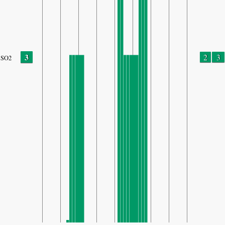
3
2
3
SO2