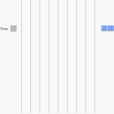
-
0
0
Temp.