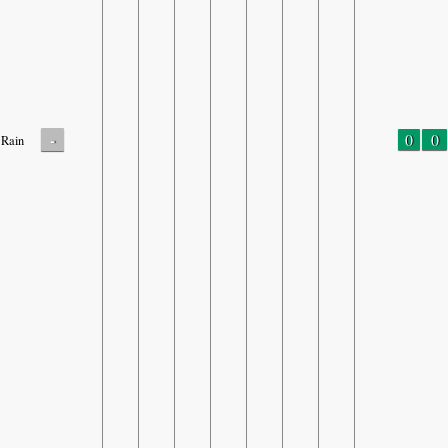
-
0
0
Rain