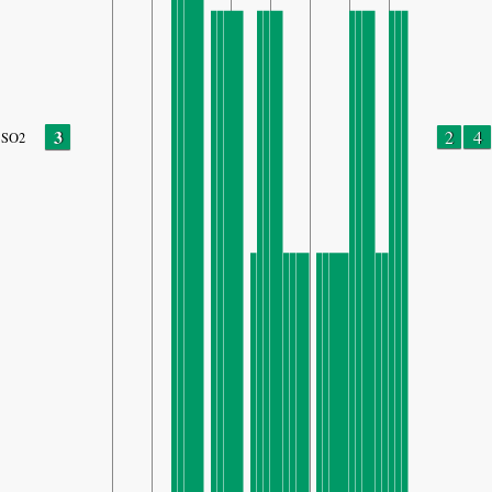
3
2
4
SO2