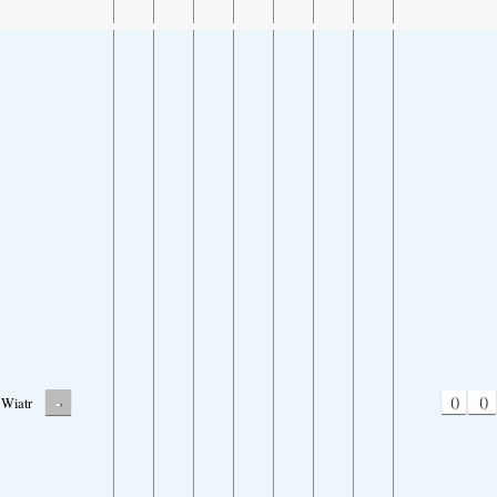
-
0
0
Wiatr