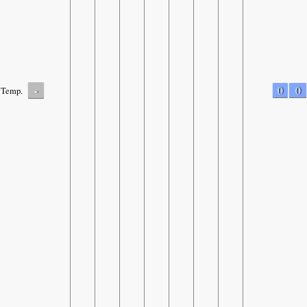
-
0
0
Temp.