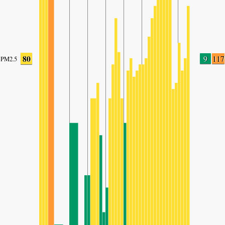
80
9
117
PM2.5