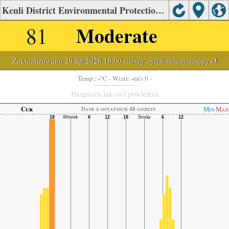
Kenli District Environmental Protection Bureau, Kenli District Jakość powietrza.
81
Moderate
Zaktualizowano 29 lip 2026 16:00
-Główny czynnik zanieczyszczający:
o3
-
-
Temp.:
°C
- Wiatr:
m/s 0 -
Prognoza jakości powietrza
Cur
Min
Max
Dane z ostatnich 48 godzin