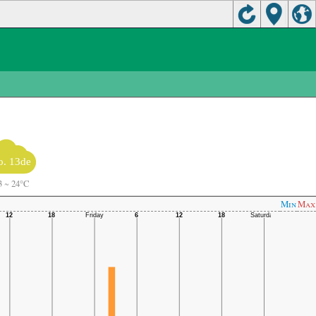
o. 13de
3
~
24°C
Min
Max