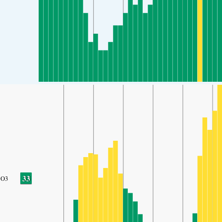
33
O3