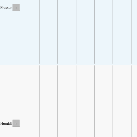
-
Pressure
-
Humidity