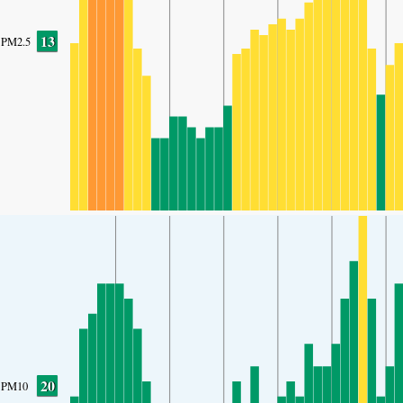
13
PM2.5
20
PM10