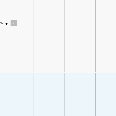
-
Temp