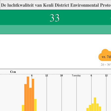
De luchtkwaliteit van Kenli District Environmental Prote
33
vr. 7d
24
~
36
Cur