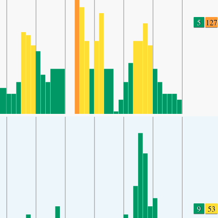
5
127
9
53