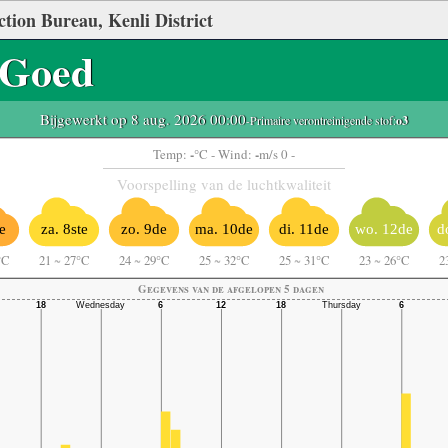
ction Bureau, Kenli District
Goed
Bijgewerkt op 8 aug. 2026 00:00
-Primaire verontreinigende stof:
o3
-
-
Temp:
°C
- Wind:
m/s 0 -
Voorspelling van de luchtkwaliteit
e
za. 8ste
zo. 9de
ma. 10de
di. 11de
wo. 12de
d
°C
21
~
27°C
24
~
29°C
25
~
32°C
25
~
31°C
23
~
26°C
2
Gegevens van de afgelopen 5 dagen