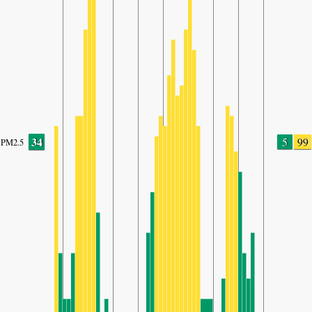
34
5
99
PM2.5