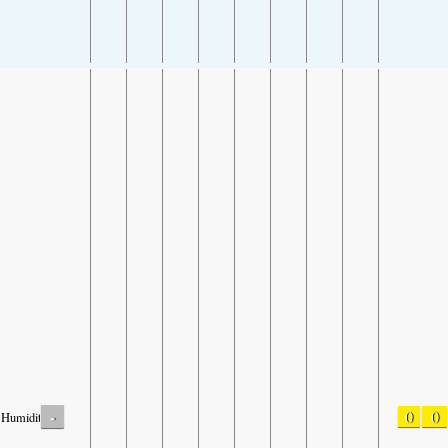
-
0
0
Humidity