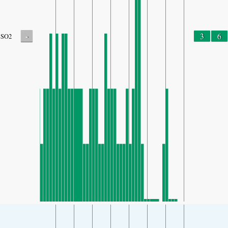
-
3
6
SO2