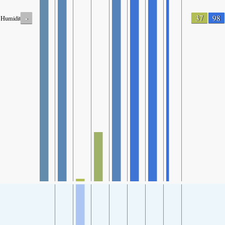
-
37
98
Humidity