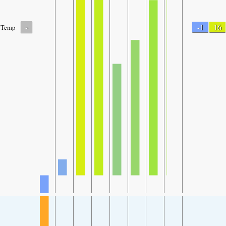
-
-1
16
Temp