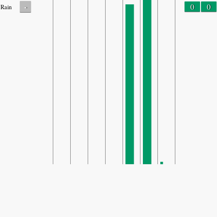
-
0
0
Rain
SHARE
Share: Shengdi Hollidays Resort, Jining, Shandong's Air