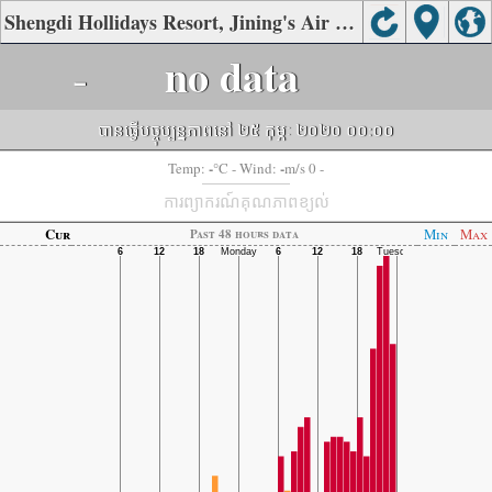
Shengdi Hollidays Resort, Jining's Air Quality
-
no data
បានធ្វើបច្ចុប្បន្នភាពនៅ ២៥ កុម្ភៈ ២០២០ ០០:០០
-
-
Temp:
°C
- Wind:
m/s 0 -
ការព្យាករណ៍គុណភាពខ្យល់
Cur
Min
Max
Past 48 hours data