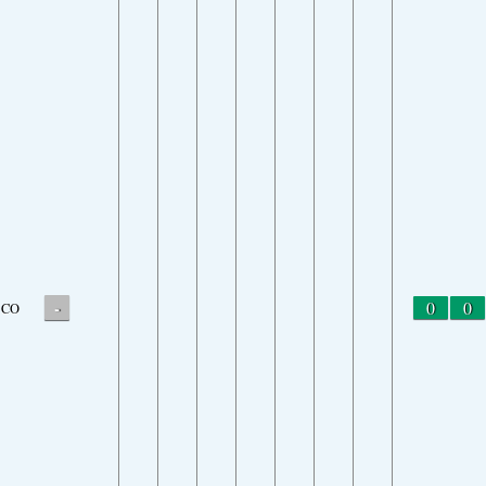
-
0
0
CO