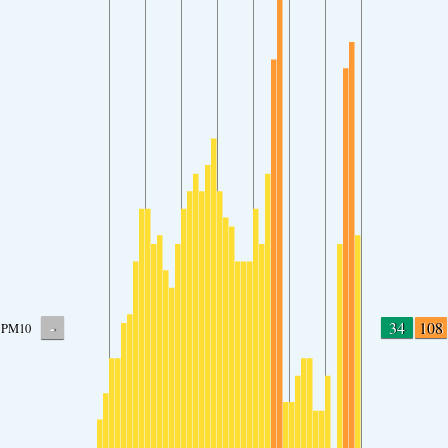
-
34
108
PM10