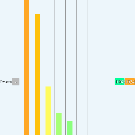
-
1008
1024
Pressure