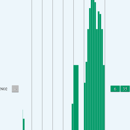
-
6
35
NO2