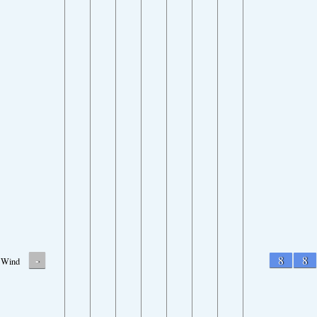
-
8
8
Wind