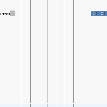
-
83
83
Humidity