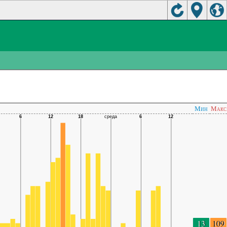
Мин
Макс
13
109