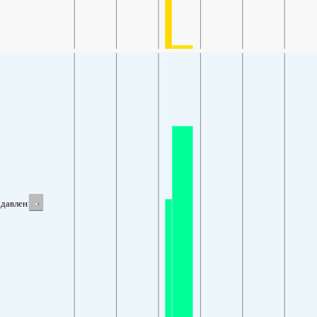
-
давление