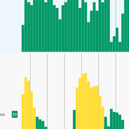
39
O3