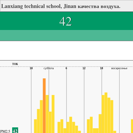
Lanxiang technical school, Jinan качества воздуха.
42
ток
42
PM2.5