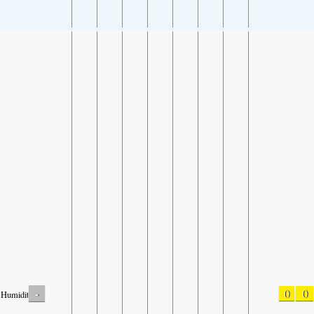
-
0
0
Humidity