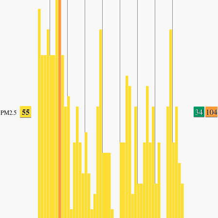
55
34
104
PM2.5