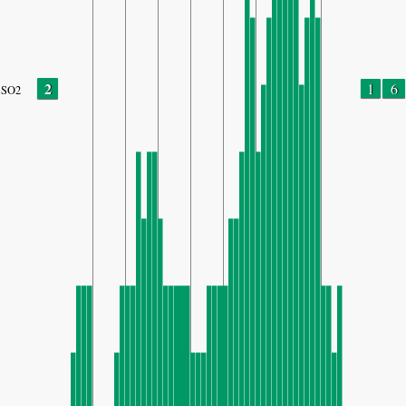
2
1
6
SO2