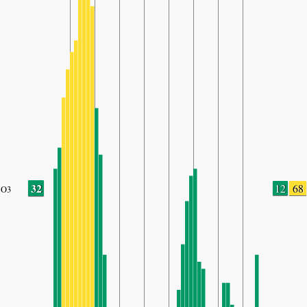
32
12
68
O3