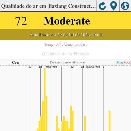
Qualidade do ar em Jiaxiang Construction Bureau, Jiaxiang County
72
Moderate
Atualizado em 29 de Jul de 2026 10:00
-
-
Temp.:
°C
- Vento:
m/s 0 -
Qualidade do Ar Previsão
Cur
Min
Max
Passado dados 48 horas