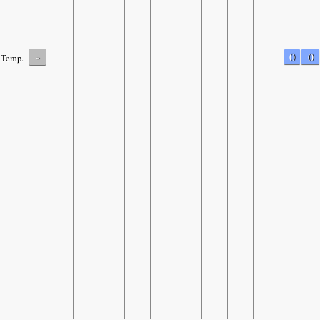
-
0
0
Temp.