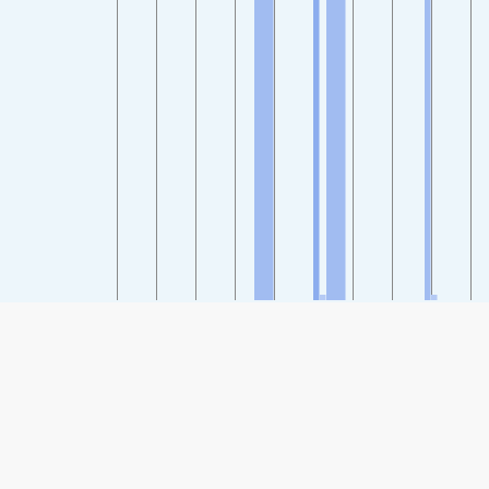
SHARE
シェア: 山東省茌平县茌平县政府の大気汚染指数
74
(平常値)