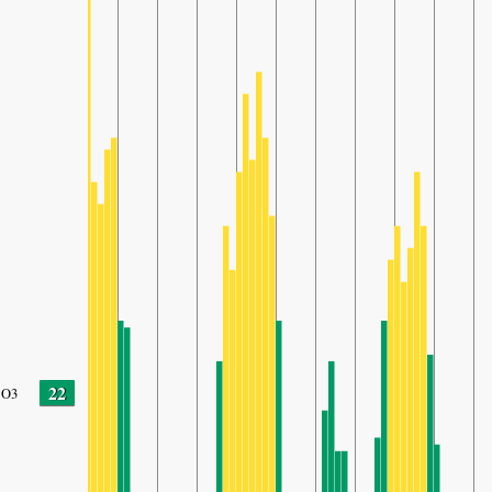
22
O3