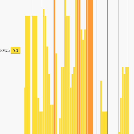
74
PM2.5