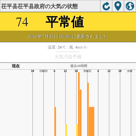
茌平县茌平县政府の大気の状態
平常値
74
2026年7月28日 00:00 に更新されました
26
4
温度:
°C
- 風:
m/s 0 -
大気汚染予報
現在
過去48時間