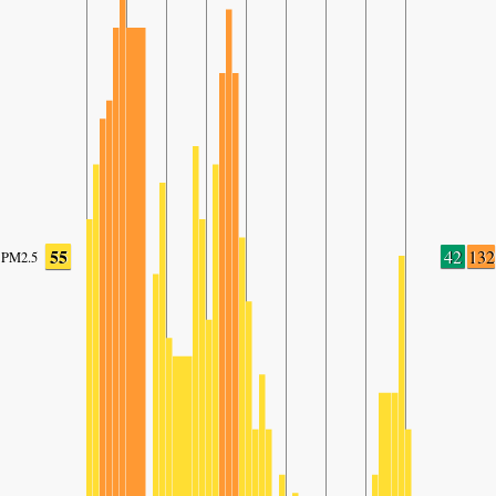
55
42
132
PM2.5