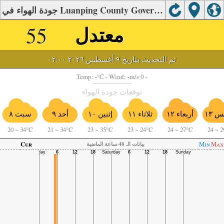
جودة الهواء في Luanping County Government, Luanping County.
معتدل
55
تم التحديث بتاريخ ٩ أغسطس ٢٠٢٦ ٠٢:٠٠
-
-
Temp:
°C
- Wind:
m/s 0 -
توقعات جودة الهواء
أربعاء ١٢
أحد ٩
 ١٣
ثلاثاء ١١
إثنين ١٠
سبت ٨
20
~
34°C
21
~
34°C
23
~
35°C
23
~
24°C
24
~
27°C
24
~
2
Cur
Min
Max
بيانات الـ 48 ساعة الماضية