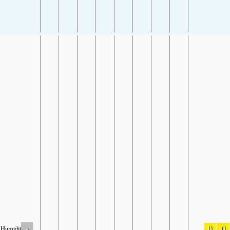
-
0
0
Humidity