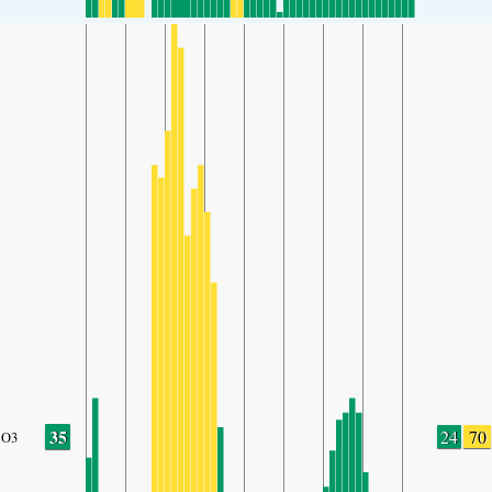
35
24
70
O3