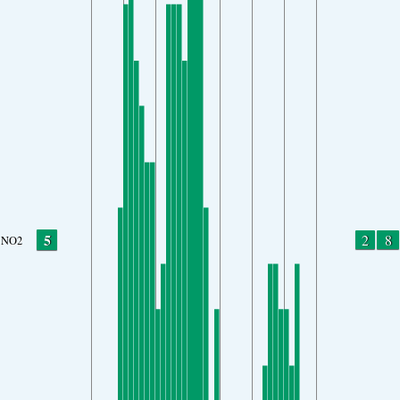
5
2
8
NO2