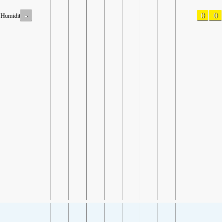
-
0
0
Humidity