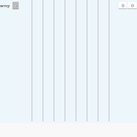
-
0
0
ветер
SHARE