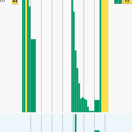
64
2
68
O3