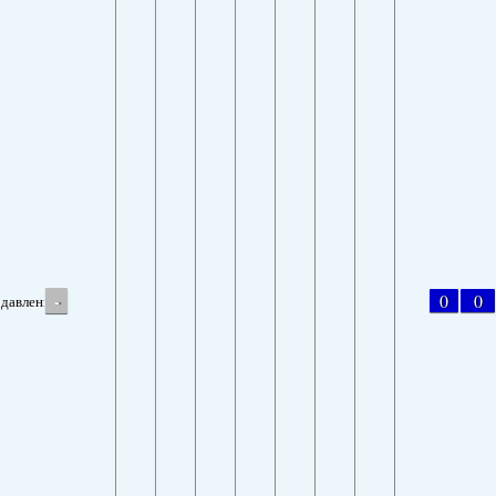
-
0
0
давление