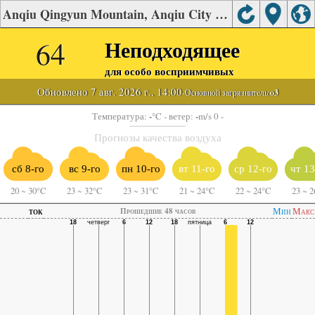
Anqiu Qingyun Mountain, Anqiu City качества воздуха.
64
Неподходящее
для особо восприимчивых
Обновлено 7 авг. 2026 г., 14:00
-Основной загрязнитель:
o3
-
-
Температура:
°C
- ветер:
m/s 0 -
Прогнозы качества воздуха
сб 8-го
вс 9-го
пн 10-го
вт 11-го
ср 12-го
чт 13
20
~
30°C
23
~
32°C
23
~
31°C
21
~
24°C
22
~
24°C
23
~
2
ток
Мин
Макс
Прошедшие 48 часов