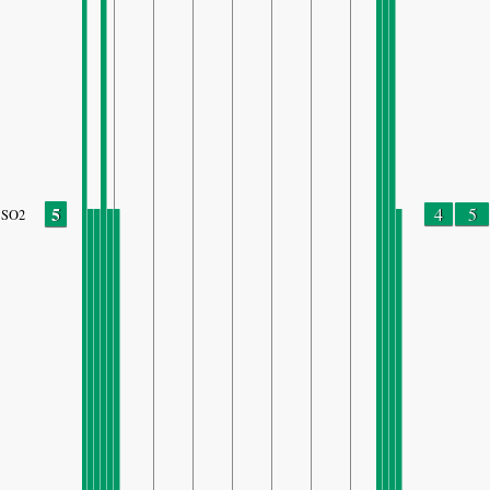
5
4
5
SO2